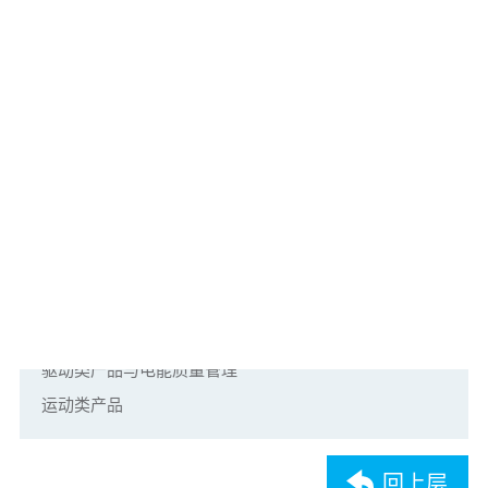
台达-中达电通机电事业部总经理史文祥
相关产品及解决方案：
工业自动化
驱动类产品与电能质量管理
运动类产品
回上层