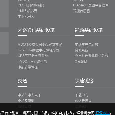
PLC可编程控制器
DIAStudio思图平台软件
HMI人机界面
智能传感器
工业机器人
网络通讯基础设施
能源基础设施
MDC微模块数据中心解决方案
电动车充电系统
InfraSuite数据中心解决方案
储能系统
UPS不间断电源系统
充电桩自动化测试系统
HVDC高压直流供电
X光设备
电能质量管理
交通
快速链接
电动车电力电子
下载中心
电机及驱动
台达云课堂
系统集成
活动讯息
络平台上销售，请严防假冒产品，维护自身权益。详情请参阅
打假公告
。