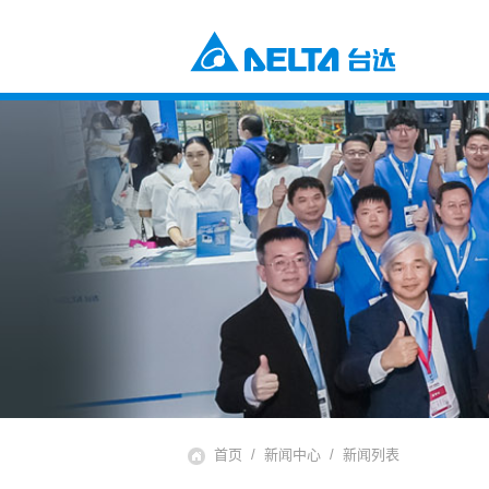
电源及元器件
工业自动化与智能制造解决方案
楼宇自动化解决方案
元器件
数据中心解决方案
电源及系统
通信网络电源解决方案
风扇与散热管理
智慧能源解决方案
视讯与监控解决方案
交通
电动车充电解决方案
电动车动力系统
自动化
工业自动化
楼宇自动化
基础设施
网络通讯基础设施
能源基础设施
首页
新闻中心
新闻列表
视讯与显像系统