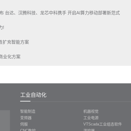
布 台达、汉腾科技、龙芯中科携手 开启AI算力移动部署新范式
力!
弹性扩充智能方案
电商业化方案
工业自动化
智能制造
机器视觉
变频器
工业电源
伺服
VTScada工业组态软件
CNC数控
温控器