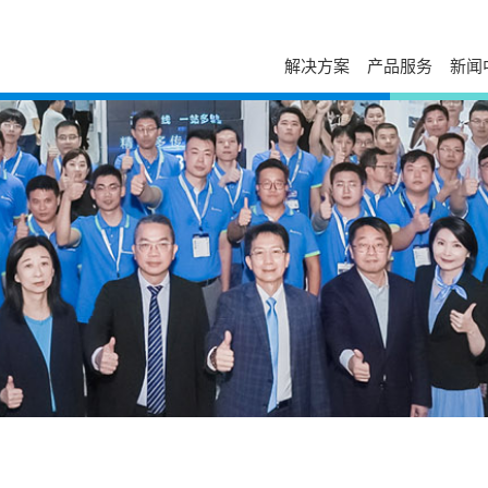
解决方案
产品服务
新闻
服务与支持
自助服务
台达简介
新闻列表
走进台达
发展历程与企业文化
活动讯息
校园招聘
售后服务
下载中心
经营团队
视频专区
加入我们
电源年保服务
故障码查询
事业范畴
出版刊物
荣誉奖项
工业自动化服务
在线报修
全球营运
新闻联络
打假公告
在线选型
研发与创新
常见问题
防伪查询
国家认可实验室
产品网络安全漏洞管理政策
停产替代查询
大事纪
授权渠道商查询
培训中心
可持续发展
申请成为台达合作
云课堂
相关连结
联系我们
课堂培训
供货商自荐
分支机构
在线留言