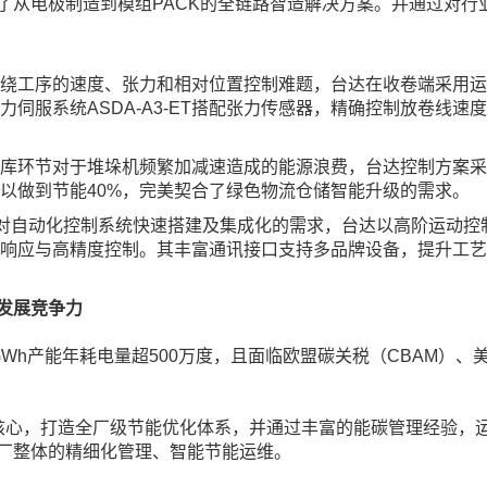
了从电极制造到模组PACK的全链路智造解决方案。并通过对行
绕工序的速度、张力和相对位置控制难题，台达在收卷端采用运
伺服系统ASDA-A3-ET搭配张力传感器，精确控制放卷线
库环节对于堆垛机频繁加减速造成的能源浪费，台达控制方案采用
以做到节能40%，完美契合了绿色物流仓储智能升级的需求。
艺对自动化控制系统快速搭建及集成化的需求，台达以高阶运动控制
速响应与高精度控制。其丰富通讯接口支持多品牌设备，提升工
发展竞争力
Wh产能年耗电量超500万度，且面临欧盟碳关税（CBAM）
核心，打造全厂级节能优化体系，并通过丰富的能碳管理经验，运
厂整体的精细化管理、智能节能运维。